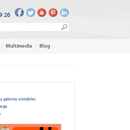
9 26
Multimedia
Blog
y galerías visitables
arga
o