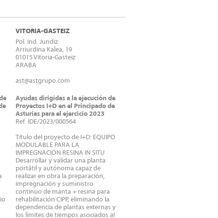
VITORIA-GASTEIZ
Pol. Ind. Jundiz
Arriurdina Kalea, 19
01015 Vitoria-Gasteiz
ARABA
ast@astgrupo.com
 de
Ayudas dirigidas a la ejecución de
de
Proyectos I+D en el Principado de
Asturias para el ejercicio 2023
Ref. IDE/2023/000564
Título del proyecto de I+D: EQUIPO
MODULABLE PARA LA
IMPREGNACIÓN RESINA IN SITU
Desarrollar y validar una planta
portátil y autónoma capaz de
a
realizar en obra la preparación,
impregnación y suministro
continuo de manta + resina para
io
rehabilitación CIPP, eliminando la
dependencia de plantas externas y
los límites de tiempos asociados al