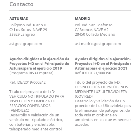
Contacto
ASTURIAS
MADRID
Polígono Ind. Riaño II
Pol. Ind. San Ildefonso
C/ Los Sotos. NAVE 29
C/ Bronce, NAVE A2
33929 Langreo
28450 Collado Mediano
ast@astgrupo.com
ast.madrid@astgrupo.com
Ayudas dirigidas a la ejecución de
Ayudas dirigidas a la ejecución
Proyectos I+D en el Principado de
Proyectos I+D en el Principado 
Asturiaspara el ejercicio 2019
Asturiaspara el ejercicio 2021
(Programa RIS3-Empresa)
Ref. IDE/2021/000350
Ref. IDE/2019/000242
Título del proyecto de I+D:
DESINFECCIÓN DE PATÓGENOS
Título del proyecto de I+D:
MEDIANTE LUZ ULTRAVIOLETA
VEHÍCULO NO TRIPULADO PARA
(COVIRED)
INSPECCIÓN Y LIMPIEZA DE
Desarrollo y validación de un
ESPACIOS CONFINADOS
proector de Luz Ultravioleta par
(VENOILEC)
la eliminación de patógenos, de
Desarrollo y validación de un
toda vida microbiana en
vehículo no tripulado eléctrico,
ambientes en los que es necesar
con baterías y enchufable,
acceder.
teleoperado mediante control